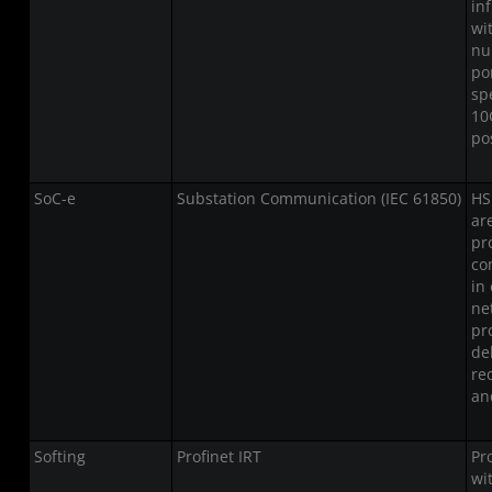
in
wi
nu
po
sp
10
po
SoC-e
Substation Communication (IEC 61850)
HS
ar
pr
co
in
ne
pr
del
re
an
Softing
Profinet IRT
Pr
wi