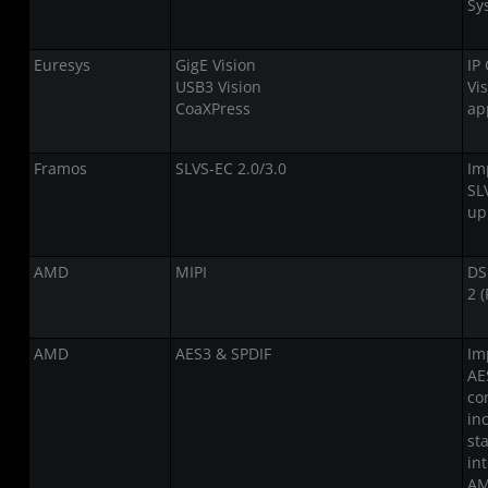
Sy
Euresys
GigE Vision
IP
USB3 Vision
Vi
CoaXPress
ap
Framos
SLVS-EC 2.0/3.0
Im
SL
up
AMD
MIPI
DS
2 (
AMD
AES3 & SPDIF
Im
AE
co
in
st
in
AM