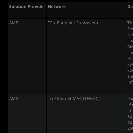
Solution Provider
Network
De
AMD
TSN Endpoint Subsystem
Th
Se
Ne
Lo
AM
co
Pr
Sy
So
TS
in
AMD
Tri Ethernet MAC (TEMAC)
Pa
IP
in
eq
op
25