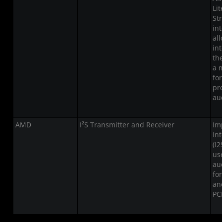
Li
St
in
al
in
th
a 
fo
pr
au
AMD
I²S Transmitter and Receiver
Im
In
(I2
us
au
fo
an
PC