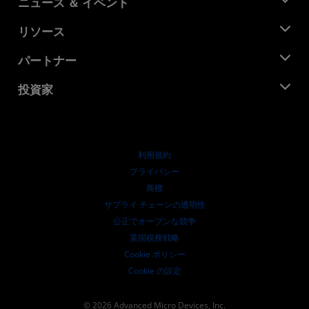
ニュース ＆ イベント
役員
ニュースルーム
リソース
企業責任
イベント
キャリア
デベロッパー セントラル
パートナー
メディア ライブラリ
お問い合わせ
ブログ
AMD パートナー ハブ
投資家
ケース スタディ
正規販売代理店
ウェビナー
投資家向け情報
AMD ユニバーシティ プログラム
リソースを探す
財務情報
取締役会
利用規約
ガバナンス報告書
プライバシー
SEC 提出書類
商標
サプライ チェーンの透明性
公正でオープンな競争
英国税務戦略
Cookie ポリシー
Cookie の設定
© 2026 Advanced Micro Devices, Inc.