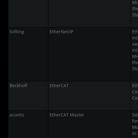
Mi
th
St
Softing
EtherNet/IP
Et
In
sw
in
Mi
th
St
Beckhoff
EtherCAT
Et
Co
Co
acontis
EtherCAT Master
So
fo
Ma
in