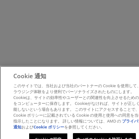
Cookie 通知
このサイトでは、当社および当社のパートナーの Cookie を使用して
ラウジング体験をより便利でパーソナライズされたものにします。
Cookieは、サイトの効率性やユーザーとの関連性を向上させるため
をコンピューターに保存します。 Cookieがなければ、サイトが正し
能しないという場合もあります。 このサイトにアクセスすることで
Cookie ポリシーに記載されている Cookie の使用と使用への同意を
指示したことになります。 詳しい情報については、AMD の
プライバ
通知
および
Cookie ポリシー
を参照してください。