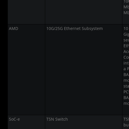
10
Mb
Mb
AMD
10G/25G Ethernet Subsystem
10
Gi
se
Et
Ac
Co
in
a 
BA
mo
st
PC
BA
mo
SoC-e
TSN Switch
TS
bu