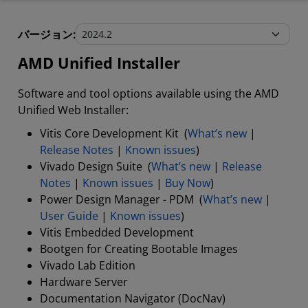
AMD Unified Installer
バージョン:
Stand-Alone Tools and Utilities
AMD Unified Installer
Software and tool options available using the AMD
Unified Web Installer:
Vitis Core Development Kit (
What’s new
|
Release Notes
|
Known issues
)
Vivado Design Suite (
What’s new
|
Release
Notes
|
Known issues
|
Buy Now
)
Power Design Manager - PDM (
What’s new
|
User Guide
|
Known issues
)
Vitis Embedded Development
Bootgen for Creating Bootable Images
Vivado Lab Edition
Hardware Server
Documentation Navigator (DocNav)