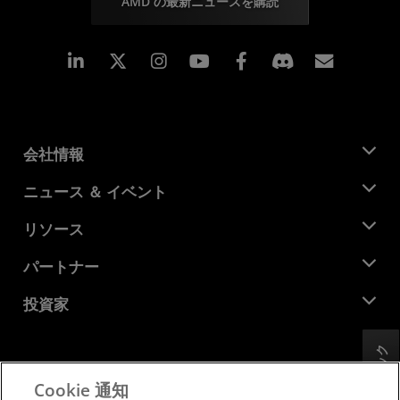
AMD の最新ニュースを購読
Linkedin
Instagram
Facebook
購読
会社情報
AMD について
ニュース ＆ イベント
役員
ニュースルーム
リソース
企業責任
イベント
キャリア
デベロッパー セントラル
パートナー
メディア ライブラリ
お問い合わせ
ブログ
AMD パートナー ハブ
投資家
ケース スタディ
正規販売代理店
ウェビナー
投資家向け情報
AMD ユニバーシティ プログラム
フィードバック
リソースを探す
財務情報
取締役会
Cookie 通知
利用規約