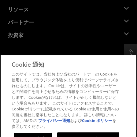
役員
ニュースルーム
リソース
企業責任
イベント
キャリア
デベロッパー セントラル
パートナー
メディア ライブラリ
お問い合わせ
ブログ
AMD パートナー ハブ
投資家
ケース スタディ
正規販売代理店
ウェビナー
投資家向け情報
AMD ユニバーシティ プログラム
フィードバック
リソースを探す
財務情報
取締役会
Cookie 通知
利用規約
ガバナンス報告書
プライバシー
このサイトでは、当社および当社のパートナーの Cookie を
SEC 提出書類
商標
使用して、ブラウジング体験をより便利でパーソナライズさ
れたものにします。 Cookieは、サイトの効率性やユーザー
サプライ チェーンの透明性
との関連性を向上させるための情報をコンピューターに保存
公正でオープンな競争
します。 Cookieがなければ、サイトが正しく機能しないと
英国税務戦略
いう場合もあります。 このサイトにアクセスすることで、
Cookie ポリシー
Cookie ポリシーに記載されている Cookie の使用と使用への
同意を当社に指示したことになります。 詳しい情報につい
Cookie の設定
ては、AMD の
プライバシー通知
および
Cookie ポリシー
を
参照してください。
© 2026 Advanced Micro Devices, Inc.