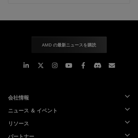
AMD の最新ニュースを購読
Linkedin
Instagram
Facebook
購読
会社情報
AMD について
ニュース ＆ イベント
役員
ニュースルーム
リソース
企業責任
イベント
キャリア
デベロッパー セントラル
パートナー
メディア ライブラリ