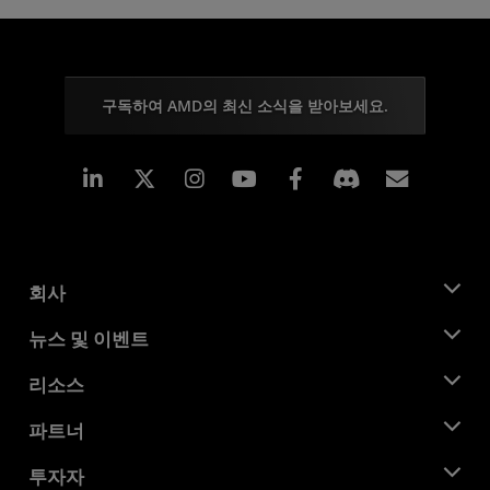
구독하여 AMD의 최신 소식을 받아보세요.
Linkedin
Instagram
Facebook
구독
회사
AMD 소개
뉴스 및 이벤트
관리팀
뉴스룸
리소스
기업의 사회적 책임
이벤트
채용
개발자 센트럴
파트너
미디어 라이브러리
문의하기
블로그
AMD 파트너 허브
투자자
사례 연구