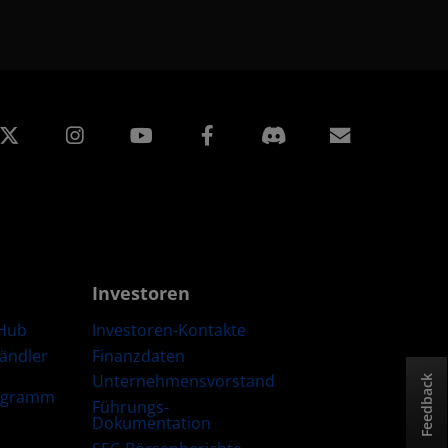
edIn
Instagram
Facebook
Abonnem
Investoren
Hub
Investoren-Kontakte
Händler
Finanzdaten
Unternehmensvorstand
Feedback
ogramm
Führungs-
Dokumentation