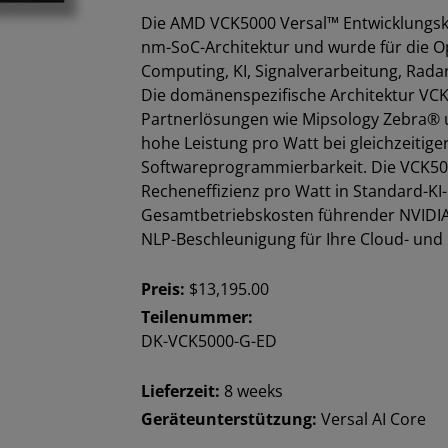
Die AMD VCK5000 Versal™ Entwicklungska
nm-SoC-Architektur und wurde für die 
Computing, KI, Signalverarbeitung, Rad
Die domänenspezifische Architektur VCK50
Partnerlösungen wie Mipsology Zebra® 
hohe Leistung pro Watt bei gleichzeitige
Softwareprogrammierbarkeit. Die VCK50
Recheneffizienz pro Watt in Standard-KI
Gesamtbetriebskosten führender NVIDIA-G
NLP-Beschleunigung für Ihre Cloud- un
Preis:
$13,195.00
Teilenummer:
DK-VCK5000-G-ED
Lieferzeit:
8 weeks
Geräteunterstützung:
Versal AI Core