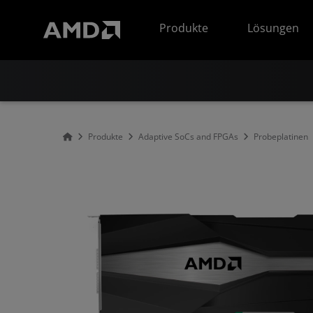
Erklärung zur Barrierefreiheit auf der AMD Website
Produkte
Lösungen
Produkte
Adaptive SoCs and FPGAs
Probeplatinen