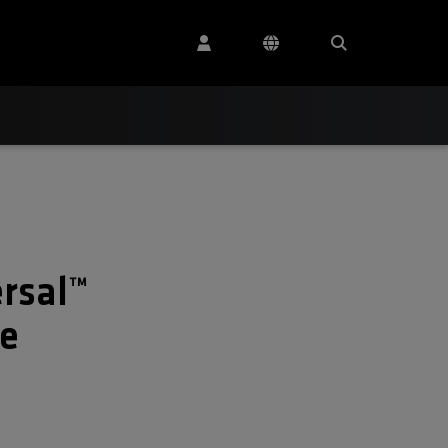
rsal™
e