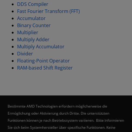
DDS Compiler
Fast Fourier Transform (FFT)
Accumulator
Binary Counter
Multiplier
Multiply Adder
Multiply Accumulator
Divider
Floating-Point Operator
RAM-based Shift Register
Bestimmte AMD Technologien erfordern möglicherweise die
Ermöglichung oder Aktivierung durch Dritte. Die unterstützten
Funktionen können je nach Betriebssystem variieren. Bitte informieren
Sie sich beim Systemhersteller über spezifische Funktionen. Keine