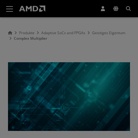
Erklärung zur Barrierefreiheit auf der AMD Website
Produkte
Adaptive SoCs and FPGAs
Geistiges Eigentum
Complex Multiplier