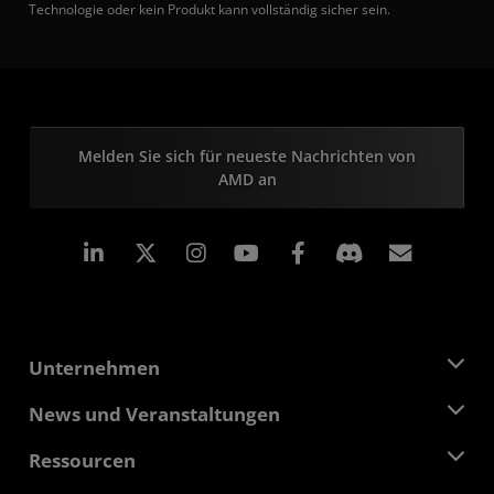
Technologie oder kein Produkt kann vollständig sicher sein.
Melden Sie sich für neueste Nachrichten von
AMD an
LinkedIn
Instagram
Facebook
Abonn
Unternehmen
Über AMD
News und Veranstaltungen
Führungsteam
Pressebereich
Ressourcen
Verantwortung
Veranstaltungen