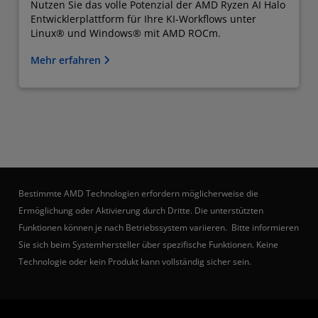
Nutzen Sie das volle Potenzial der AMD Ryzen AI Halo
Entwicklerplattform für Ihre KI-Workflows unter
Linux® und Windows® mit AMD ROCm.
Mehr erfahren
Bestimmte AMD Technologien erfordern möglicherweise die
Ermöglichung oder Aktivierung durch Dritte. Die unterstützten
Funktionen können je nach Betriebssystem variieren. Bitte informieren
Sie sich beim Systemhersteller über spezifische Funktionen. Keine
Technologie oder kein Produkt kann vollständig sicher sein.