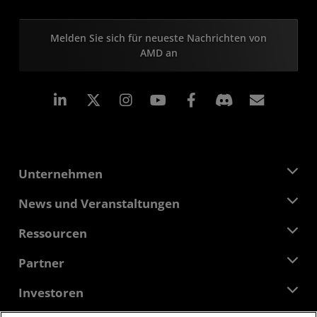
Melden Sie sich für neueste Nachrichten von
AMD an
LinkedIn
Instagram
Facebook
Abonn
Unternehmen
Über AMD
News und Veranstaltungen
Führungsteam
Pressebereich
Ressourcen
Verantwortung
Veranstaltungen
Stellenangebote
Developer Central
Partner
Mediathek
Kontakt
Blogs
AMD Partner Hub
Investoren
Fallstudien
Autorisierte Händler
Online-Seminare