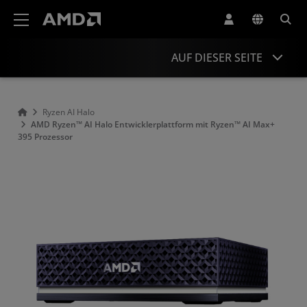
Erklärung zur Barrierefreiheit auf der AMD Website
AUF DIESER SEITE
Übersicht
Ryzen AI Halo
AMD Ryzen™ AI Halo Entwicklerplattform mit Ryzen™ AI Max+
Technische Daten
395 Prozessor
Ressourcen