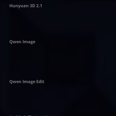
Hunyuan 3D 2.1
er
Qwen Image
er
Qwen Image Edit
er