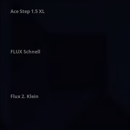
Ace Step 1.5 XL
er
FLUX Schnell
er
Flux 2. Klein
er