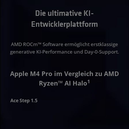
Die ultimative KI-
Entwicklerplattform
AMD ROCm™ Software ermöglicht erstklassige
generative KI-Performance und Day-0-Support.
Apple M4 Pro im Vergleich zu AMD
1
Ryzen™ AI Halo
Ace Step 1.5
er