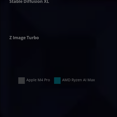
Stable Diffusion XL
er
Z Image Turbo
er
Apple M4 Pro
AMD Ryzen AI Max