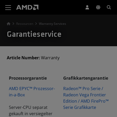
Erklärung zur Barrierefreiheit auf der AMD Website
Ressourcen
Warranty Services
Garantieservice
Article Number:
Warranty
Prozessorgarantie
Grafikkartengarantie
AMD EPYC™ Prozessor-
Radeon™ Pro Serie /
in-a-Box
Radeon Vega Frontier
Edition / AMD FirePro™
Server-CPU separat
Serie Grafikkarte
gekauft in versiegelter