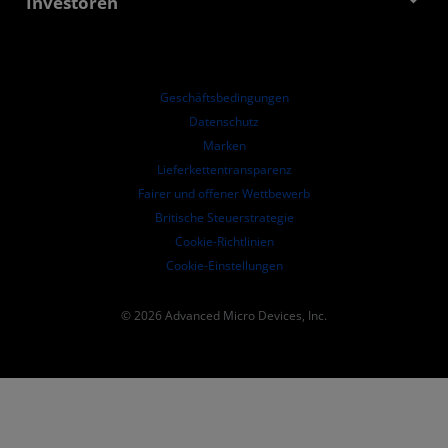
Investoren
Fallstudien
Autorisierte Händler
Online-Seminare
Investoren-Kontakte
AMD Hochschulprogramm
Ressourcen ansehen
Finanzdaten
Unternehmensvorstand
Geschäftsbedingungen​
Führungs-Dokumentation
Datenschutz
SEC-Börsenberichte
Marken
Lieferkettentransparenz
Fairer und offener Wettbewerb
Britische Steuerstrategie
Cookie-Richtlinien
Cookie-Einstellungen
© 2026 Advanced Micro Devices, Inc.