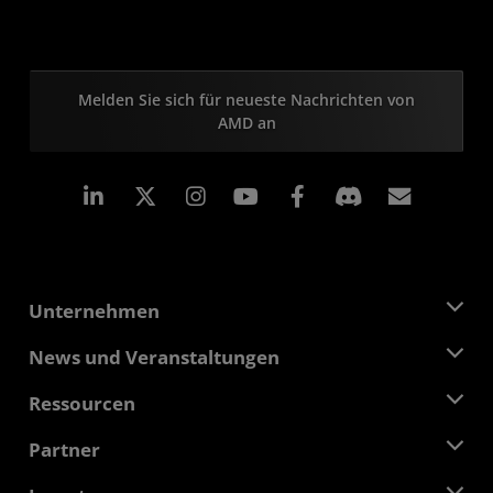
Melden Sie sich für neueste Nachrichten von
AMD an
LinkedIn
Instagram
Facebook
Abonn
Unternehmen
Über AMD
News und Veranstaltungen
Führungsteam
Pressebereich
Ressourcen
Verantwortung
Veranstaltungen
Stellenangebote
Developer Central
Partner
Mediathek
Kontakt
Blogs
AMD Partner Hub