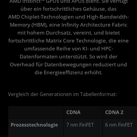
AMD Instinct™ GPUs und APUs dient. Sie verfügt
über ein fortschrittliches Gehäuse, das
CDNA 2
AMD Chiplet-Technologien und High-Bandwidth-
CDNA
Memory (HBM), eine Infinity Architecture Fabric
mit hohem Durchsatz, vereint, und bietet
Ressourcen
fortschrittliche Matrix Core Technologie, die eine
umfassende Reihe von KI- und HPC-
Datenformaten unterstützt. So wird der
Overhead für Datenbewegungen reduziert und
die Energieeffizienz erhöht.
Vergleich der Generationen im Tabellenformat:
CDNA
CDNA 2
Prozesstechnologie
7 nm FinFET
6 nm FinFET