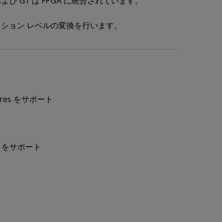
び GT は FPGA に統合されています。
トランザクション レベルの変換を行います。
 Expres をサポート
ze) をサポート