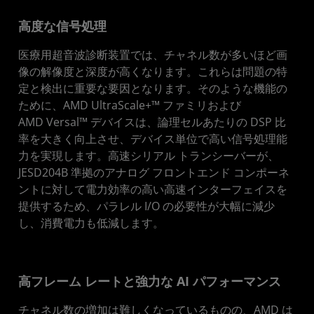
開発を開始
高度な信号処理
資料
医療用超音波診断装置では、チャネル数が多いほど画
像の解像度と深度が高くなります。これらは問題の特
お問い合わせ
定と検出に重要な要因となります。そのような機能の
ために、AMD UltraScale+™ ファミリおよび
AMD Versal™ デバイスは、論理セルあたりの DSP 比
率を大きく向上させ、デバイス単位で高い信号処理能
力を実現します。高速シリアル トランシーバーが、
JESD204B 準拠のアナログ フロントエンド コンポーネ
ントに対して電力効率の高い高速インターフェイスを
提供するため、パラレル I/O の必要性が大幅に減少
し、消費電力も低減します。
高フレーム レートと強力な AI パフォーマンス
チャネル数の増加は難しくなっているものの、AMD は