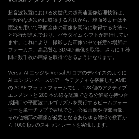
超音波装置における次世代の超高速画像処理技術は、
一般的な逐次的に取得する方法から、球面波または平
面波を用いて平面全体の画像を同時に取得する方法へ
と移行が進んでおり、パラダイム シフトが進行してい
ます。これにより、撮影した画像の中で任意の場所に
フォーカス、高品質な 3D/4D 画像を取得、さらに 1 秒
間に数千枚の画像を取得できるようになります。
Versal AI エッジや Versal AI コアのデバイスのように
AI エンジン ベースのアーキテクチャを搭載した AMD
の ACAP プラットフォームでは、128 個のアクティブ
エレメントと 200 本の線を認識できる分解能を持つ合
成開口や平面波アルゴリズムを実行するビームフォー
マーを単一チップで実現でき、心臓画像や腹部画像、
その他細部の画像が必要となるあらゆる領域で数百か
ら 1000 fps のスキャン レートを実現します。