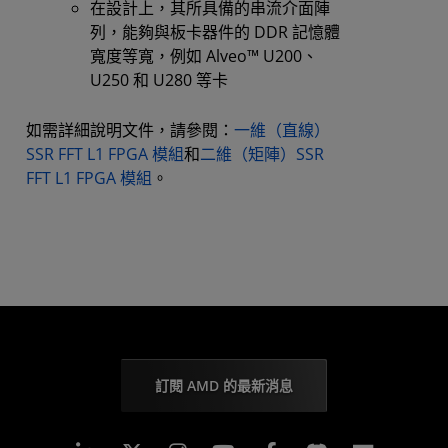
在設計上，其所具備的串流介面陣
列，能夠與板卡器件的 DDR 記憶體
寬度等寬，例如 Alveo™ U200、
U250 和 U280 等卡
如需詳細說明文件，請參閱：
一維（直線）
SSR FFT L1 FPGA 模組
和
二維（矩陣）SSR
FFT L1 FPGA 模組
。
訂閱 AMD 的最新消息