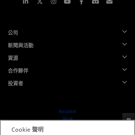
Linkedin
Instagram
Facebook
訂閱
公司
關於 AMD
新聞與活動
管理團隊
新聞室
資源
企業責任
活動
招聘
開發者中心
合作夥伴
媒體庫
聯絡我們
部落格
AMD 合作夥伴中心
投資者
案例研究
授權經銷商
網路研討會
投資者關係
AMD 大學計畫
探索資源
財務資訊
董事會
條款與條件
治理文件
隱私權
反馈
行情走勢
商標
Cookie 聲明
供应链透明度