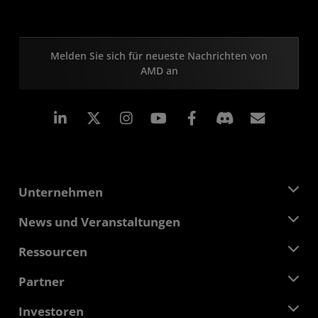
Melden Sie sich für neueste Nachrichten von
AMD an
LinkedIn
Instagram
Facebook
Abonn
Unternehmen
Über AMD
News und Veranstaltungen
Führungsteam
Pressebereich
Ressourcen
Verantwortung
Veranstaltungen
Stellenangebote
Developer Central
Partner
Mediathek
Kontakt
Blogs
AMD Partner Hub
Investoren
Fallstudien