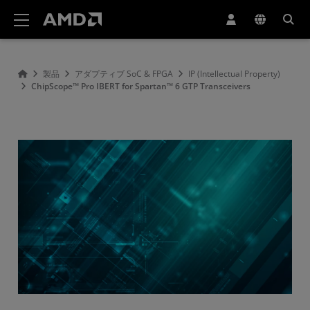
AMD ウェブサイト アクセシビリティ ステートメント
製品
アダプティブ SoC & FPGA
IP (Intellectual Property)
ChipScope™ Pro IBERT for Spartan™ 6 GTP Transceivers