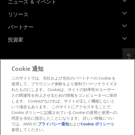
AMD について
ニュース ＆ イベント
役員
ニュースルーム
リソース
企業責任
イベント
キャリア
デベロッパー セントラル
パートナー
メディア ライブラリ
お問い合わせ
ブログ
AMD パートナー ハブ
投資家
ケース スタディ
正規販売代理店
ウェビナー
投資家向け情報
AMD ユニバーシティ プログラム
フィードバック
リソースを探す
財務情報
取締役会
Cookie 通知
利用規約
ガバナンス報告書
プライバシー
このサイトでは、当社および当社のパートナーの Cookie を
SEC 提出書類
商標
使用して、ブラウジング体験をより便利でパーソナライズさ
れたものにします。 Cookieは、サイトの効率性やユーザー
サプライ チェーンの透明性
との関連性を向上させるための情報をコンピューターに保存
公正でオープンな競争
します。 Cookieがなければ、サイトが正しく機能しないと
英国税務戦略
いう場合もあります。 このサイトにアクセスすることで、
Cookie ポリシー
Cookie ポリシーに記載されている Cookie の使用と使用への
同意を当社に指示したことになります。 詳しい情報につい
Cookie の設定
ては、AMD の
プライバシー通知
および
Cookie ポリシー
を
参照してください。
© 2026 Advanced Micro Devices, Inc.